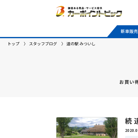
新車販売
トップ
スタッフブログ
道の駅 みついし
お買い
続 
2020.0