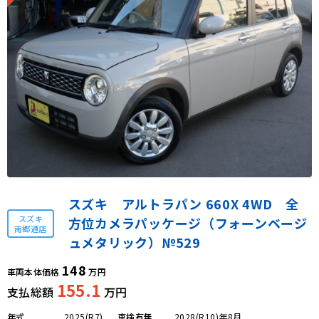
スズキ アルトラパン 660X 4WD 全
スズキ
方位カメラパッケージ（フォーンベージ
南郷通店
ュメタリック）№529
148
車両本体価格
万円
155.1
支払総額
万円
年式
2025(R7)
車検有無
2028(R10)年8月