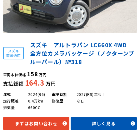
スズキ アルトラパン LC660X 4WD
スズキ
全方位カメラパッケージ（ノクターンブ
南郷通店
ルーパール）№318
158
車両本体価格
万円
164.3
支払総額
万円
年式
2024(R6)
車検有無
2027(R9)年4月
走行距離
0.4万km
修復歴
なし
排気量
660CC
まずはお問い合わせ
詳しく見る