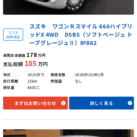
スズキ ワゴンＲスマイル 660ハイブリ
スズキ
ッドX 4WD DSBS（ソフトベージュ ト
南郷通店
ープグレージュⅡ）№862
178
車両本体価格
万円
185
支払総額
万円
年式
2025(R7)
車検有無
2028(R10)年1月
走行距離
32km
修復歴
なし
排気量
660CC
まずはお問い合わせ
詳しく見る