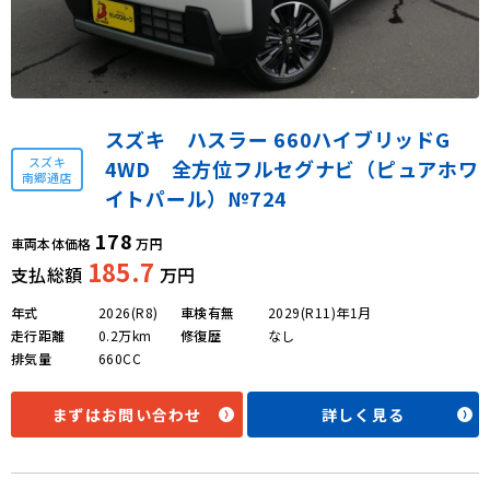
スズキ ハスラー 660ハイブリッドG
スズキ
4WD 全方位フルセグナビ（ピュアホワ
南郷通店
イトパール）№724
178
車両本体価格
万円
185.7
支払総額
万円
年式
2026(R8)
車検有無
2029(R11)年1月
走行距離
0.2万km
修復歴
なし
排気量
660CC
まずはお問い合わせ
詳しく見る