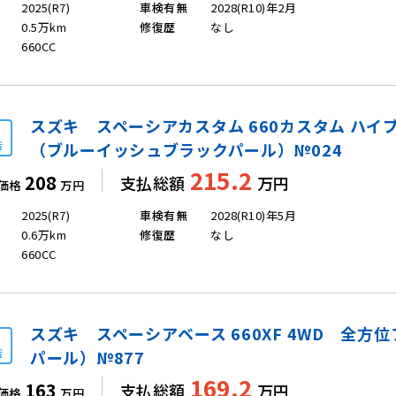
2025(R7)
車検有無
2028(R10)年2月
0.5万km
修復歴
なし
660CC
スズキ スペーシアカスタム 660カスタム ハイブ
店
（ブルーイッシュブラックパール）№024
215.2
208
支払総額
万円
価格
万円
2025(R7)
車検有無
2028(R10)年5月
0.6万km
修復歴
なし
660CC
スズキ スペーシアベース 660XF 4WD 全
店
パール）№877
169.2
163
支払総額
万円
価格
万円