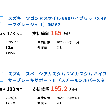
スズキ ワゴンＲスマイル 660ハイブリッドX 4
店
ープグレージュⅡ）№862
185
178
支払総額
万円
価格
万円
2025(R7)
車検有無
2028(R10)年1月
32km
修復歴
なし
660CC
スズキ スペーシアカスタム 660カスタム ハイブ
店
サーブレーキサポートⅡ（スチールシルバーメタリ
195.2
188
支払総額
万円
価格
万円
2025(R7)
車検有無
2028(R10)年6月
1万km
修復歴
なし