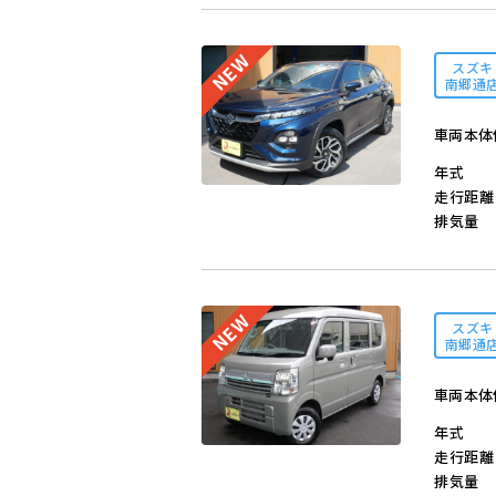
スズキ
南郷通
車両本体
年式
走行距離
排気量
スズキ
南郷通
車両本体
年式
走行距離
排気量