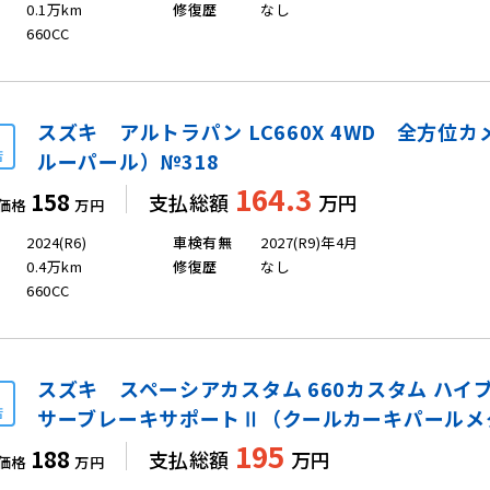
0.1万km
修復歴
なし
660CC
スズキ アルトラパン LC660X 4WD 全方
店
ルーパール）№318
164.3
158
支払総額
万円
価格
万円
2024(R6)
車検有無
2027(R9)年4月
0.4万km
修復歴
なし
660CC
スズキ スペーシアカスタム 660カスタム ハイブ
店
サーブレーキサポートⅡ（クールカーキパールメ
195
188
支払総額
万円
価格
万円