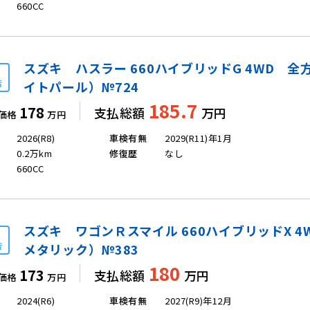
660CC
スズキ ハスラー 660ハイブリッドG 4WD 
店
イトパール）№724
185.7
178
支払総額
万円
価格
万円
2026(R8)
車検有無
2029(R11)年1月
0.2万km
修復歴
なし
660CC
スズキ ワゴンＲスマイル 660ハイブリッドX 4
店
メタリック）№383
180
173
支払総額
万円
価格
万円
2024(R6)
車検有無
2027(R9)年12月