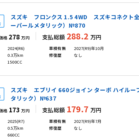
スズキ フロンクス 1.5 4WD スズキコネク
店
ーパールメタリック）№870
288.2
278
支払総額
万円
価格
万円
2024(R6)
車検有無
2027(R9)年10月
0.3万km
修復歴
なし
1500CC
スズキ エブリイ 660ジョイン ターボ ハイルー
店
タリック）№637
179.7
173
支払総額
万円
価格
万円
2025(R7)
車検有無
2027(R9)年7月
0.5万km
修復歴
なし
660CC