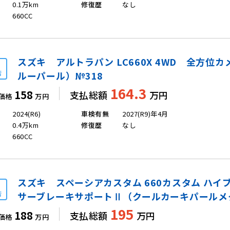
0.1万km
修復歴
なし
660CC
スズキ アルトラパン LC660X 4WD 全方
店
ルーパール）№318
164.3
158
支払総額
万円
価格
万円
2024(R6)
車検有無
2027(R9)年4月
0.4万km
修復歴
なし
660CC
スズキ スペーシアカスタム 660カスタム ハイブ
店
サーブレーキサポートⅡ（クールカーキパールメ
195
188
支払総額
万円
価格
万円