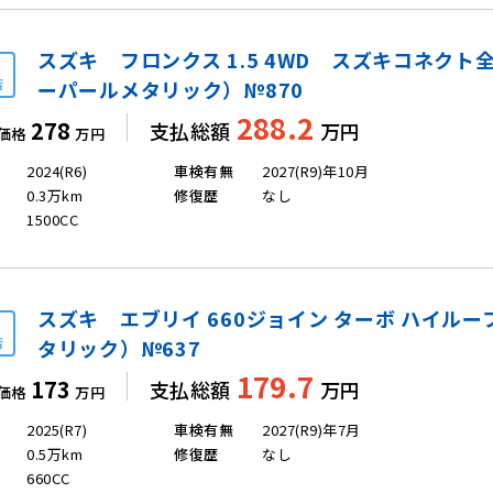
スズキ フロンクス 1.5 4WD スズキコネク
店
ーパールメタリック）№870
288.2
278
支払総額
万円
価格
万円
2024(R6)
車検有無
2027(R9)年10月
0.3万km
修復歴
なし
1500CC
スズキ エブリイ 660ジョイン ターボ ハイルー
店
タリック）№637
179.7
173
支払総額
万円
価格
万円
2025(R7)
車検有無
2027(R9)年7月
0.5万km
修復歴
なし
660CC