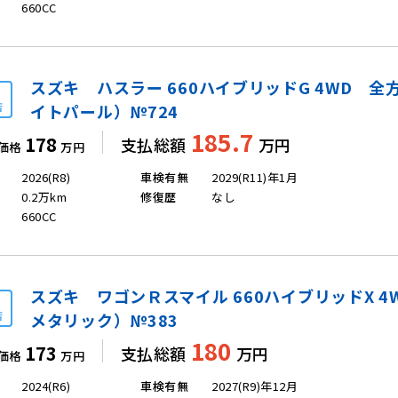
660CC
スズキ ハスラー 660ハイブリッドG 4WD 
店
イトパール）№724
185.7
178
支払総額
万円
価格
万円
2026(R8)
車検有無
2029(R11)年1月
0.2万km
修復歴
なし
660CC
スズキ ワゴンＲスマイル 660ハイブリッドX 4
店
メタリック）№383
180
173
支払総額
万円
価格
万円
2024(R6)
車検有無
2027(R9)年12月