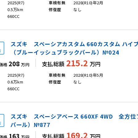
2025(R7)
車検有無
2028(R10)年2月
0.5万km
修復歴
なし
660CC
スズキ スペーシアカスタム 660カスタム ハイブ
店
（ブルーイッシュブラックパール）№024
215.2
208
支払総額
万円
価格
万円
2025(R7)
車検有無
2028(R10)年5月
0.6万km
修復歴
なし
660CC
スズキ スペーシアベース 660XF 4WD 全
店
パール）№877
169.2
163
支払総額
万円
価格
万円