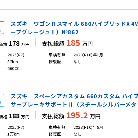
スズキ ワゴンＲスマイル 660ハイブリッドX 4
店
ープグレージュⅡ）№862
185
178
支払総額
万円
価格
万円
2025(R7)
車検有無
2028(R10)年1月
32km
修復歴
なし
660CC
スズキ スペーシアカスタム 660カスタム ハイブ
店
サーブレーキサポートⅡ（スチールシルバーメタリ
195.2
188
支払総額
万円
価格
万円
2025(R7)
車検有無
2028(R10)年6月
1万km
修復歴
なし