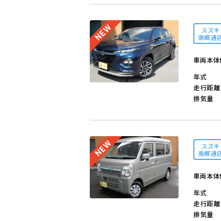
スズキ
南郷通
車両本体
年式
走行距離
排気量
スズキ
南郷通
車両本体
年式
走行距離
排気量