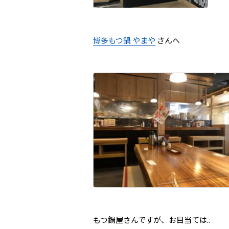
博多もつ鍋 やまや
さんへ
もつ鍋屋さんですが、お目当ては..