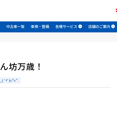
中古車一覧
車検・整備
各種サービス
店舗のご案内
しん坊万歳！
‘༥’ )ŧ‹”ŧ‹”
。