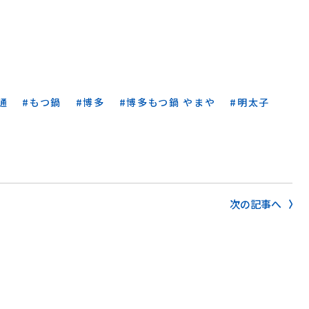
通
もつ鍋
博多
博多もつ鍋 やまや
明太子
次の記事へ