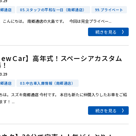
3.29
南郷通店
05.スタッフの平和な一日（南郷通店）
99.プライベート
、こんにちは。 南郷通店の大島です。 今回は完全プライベー...
続きを見る
ＮewＣar】高年式！スペーシアカスタム
場！
3.29
南郷通店
03.中古車入庫情報（南郷通店）
ちは。スズキ南郷通店 今村です。 本日も新たに仲間入りしたお車をご紹
す！ ...
続きを見る