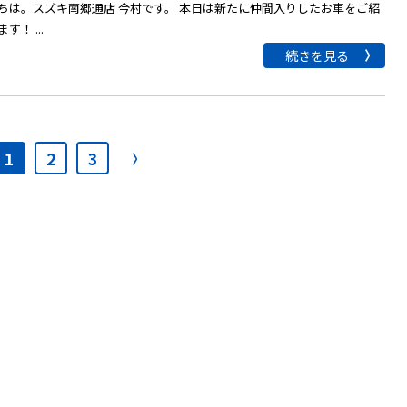
ちは。スズキ南郷通店 今村です。 本日は新たに仲間入りしたお車をご紹
す！ ...
続きを見る
1
2
3