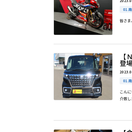
2023.0
01.
皆さま
【
登
2023.0
01.
こんに
介致しま