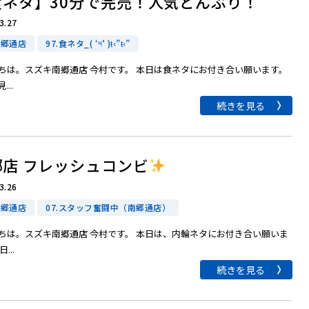
食ネタ】30分で完売！人気どんぶり！
3.27
南郷通店
97.食ネタ_( ‘༥’ )ŧ‹”ŧ‹”
ちは。スズキ南郷通店 今村です。 本日は食ネタにお付き合い願います。
...
続きを見る
郷店 フレッシュコンビ
3.26
南郷通店
07.スタッフ奮闘中（南郷通店）
ちは。スズキ南郷通店 今村です。 本日は、内輪ネタにお付き合い願いま
...
続きを見る