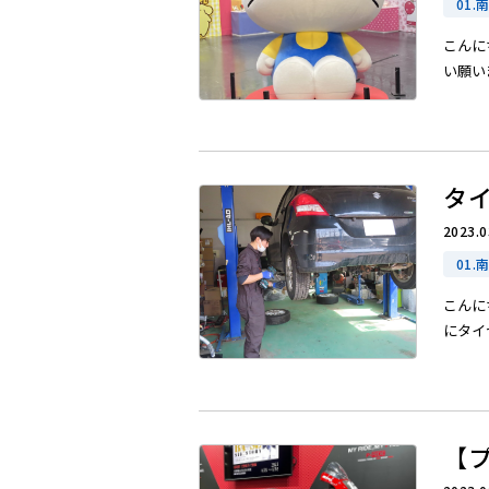
01.
こんに
い願いま
タ
2023.0
01.
こんに
にタイヤ
【