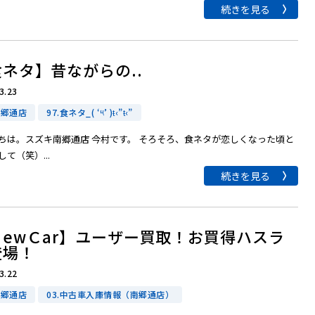
続きを見る
ネタ】昔ながらの..
3.23
南郷通店
97.食ネタ_( ‘༥’ )ŧ‹”ŧ‹”
ちは。スズキ南郷通店 今村です。 そろそろ、食ネタが恋しくなった頃と
て（笑）...
続きを見る
ＮewＣar】ユーザー買取！お買得ハスラ
登場！
3.22
南郷通店
03.中古車入庫情報（南郷通店）