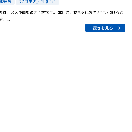
南郷通店
97.食ネタ_( ‘༥’ )ŧ‹”ŧ‹”
ちは。スズキ南郷通店 今村です。 本日は、食ネタにお付き合い頂けると
。 ...
続きを見る