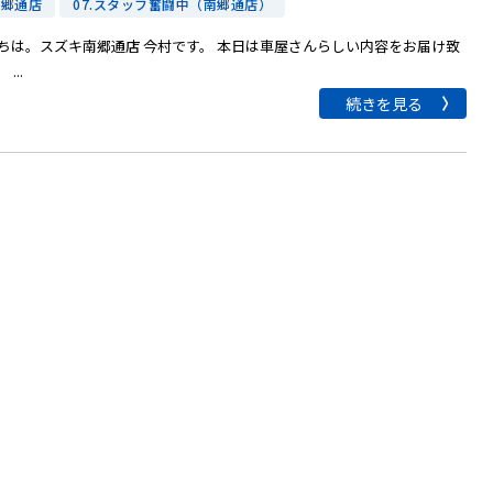
南郷通店
07.スタッフ奮闘中（南郷通店）
ちは。スズキ南郷通店 今村です。 本日は車屋さんらしい内容をお届け致
...
続きを見る