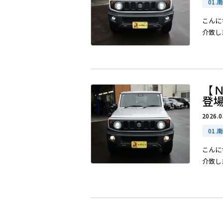
01.
こんに
介致しま
【
登
2026.0
01.
こんに
介致しま