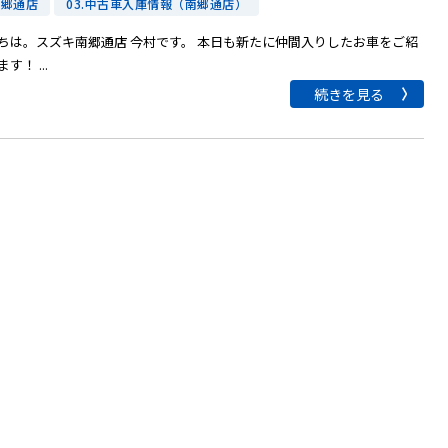
南郷通店
03.中古車入庫情報（南郷通店）
ちは。スズキ南郷通店 今村です。 本日も新たに仲間入りしたお車をご紹
す！ ...
続きを見る