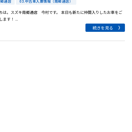
南郷通店
03.中古車入庫情報（南郷通店）
ちは。スズキ南郷通店 今村です。 本日も新たに仲間入りしたお車をご
ます！ ...
続きを見る