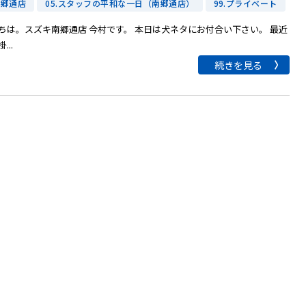
南郷通店
05.スタッフの平和な一日（南郷通店）
99.プライベート
ちは。スズキ南郷通店 今村です。 本日は犬ネタにお付合い下さい。 最近
...
続きを見る