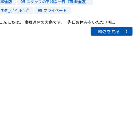
南郷通店
05.スタッフの平和な一日（南郷通店）
ネタ_( ‘༥’ )ŧ‹”ŧ‹”
99.プライベート
こんにちは。 南郷通店の大島です。 先日お休みをいただき初...
続きを見る