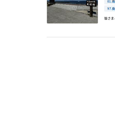
01.
97.食
皆さま