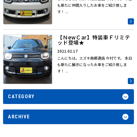
も新たに仲間入りしたお車をご紹介致しま
す！ ...
【ＮewＣar】特装車Ｆリミテ
ッド登場★
2021.02.17
こんにちは。スズキ南郷通店 今村です。 本日
も新たに展示になったお車をご紹介致しま
す！ ...
CATEGORY
ARCHIVE