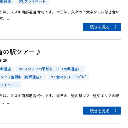
南郷通店
99.プライベート
ちは。スズキ南郷通店 今村です。 本日は、久々の？犬ネタにお付き合い
。 ...
続きを見る
道の駅ツアー♪
8.26
南郷通店
05.スタッフの平和な一日（南郷通店）
.スタッフ奮闘中（南郷通店）
97.食ネタ_( ‘༥’ )ŧ‹”ŧ‹”
.プライベート
ちは。スズキ南郷通店 今村です。 先日の、道の駅ツアー道央エリアの続
。 ...
続きを見る