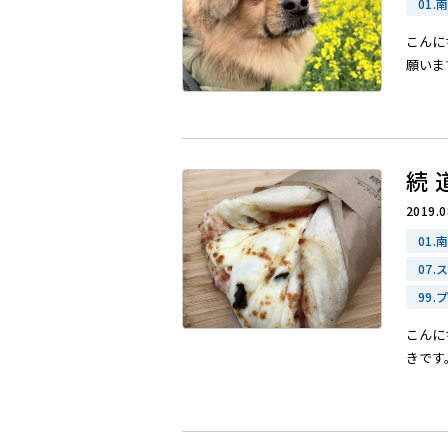
01.
こんに
願います
続 
2019.0
01.
07
99
こんに
きです。